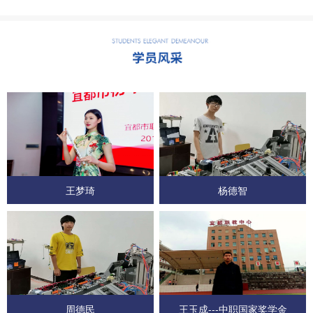
王梦琦
杨德智
周德民
王玉成---中职国家奖学金