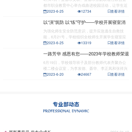
都市职业教育中心举办戏曲进校园活动，让学生近
距离感受和
2023-6-25
12734
查看详情
以“演”筑防 以“练”守护——学校开展寝室消
防应急疏散演练
为强化师生安全防范意识，提升应急逃生自救技
能，6月21号，学校组织全校师生开展学生寝室应
急避险疏散演
2023-6-25
13319
查看详情
一路芳华 感恩有您——2023年学校教师荣退
会
6月19日，学校领导班子及部分教师代表齐聚办公
楼二楼会议室，为李发德、聂华、李正凤和张祥兴
四位退休教
2023-6-20
24667
查看详情
展新秀风采 促专业成长
2024-01-19