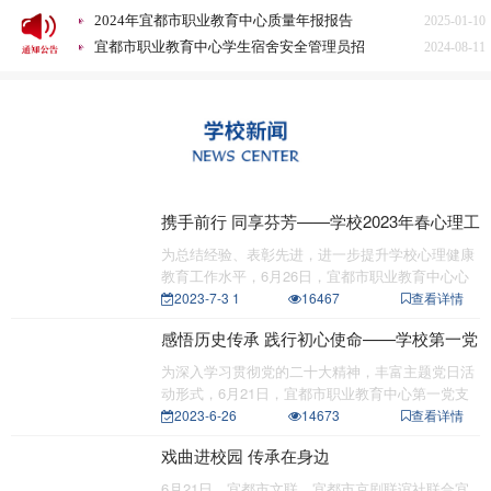
2024年宜都市职业教育中心质量年报报告
2025-01-10
宜都市职业教育中心学生宿舍安全管理员招
2024-08-11
聘启事
宜都市职业教育中心2023年秋季学期食堂满
2023-12-15
意度问卷调查分析
2023年宜昌市中等职业学校招生录取征集志
2023-07-26
愿公告
宜都市职业教育中心2023级新生报到注册公
2023-07-21
告
宜都市职业教育中心关于旅游服务与管理和
2023-07-20
高星级饭店运营与管理专业面试合格的公告
宜都市职业教育中心 谢绝“升学宴”“谢师
2023-06-29
宴”倡议书
宜都市职业教育中心食堂“小碗菜”策划案意
2026-03-31
携手前行 同享芬芳——学校2023年春心理工
见征集情况公示
2025年质量年度报告文本（湖北省宜都市职
2025-12-10
作总结表彰会
为总结经验、表彰先进，进一步提升学校心理健康
业教育中心）
宜都市职业教育中心医务人员招聘公告
2025-07-20
教育工作水平，6月26日，宜都市职业教育中心心
2024年宜都市职业教育中心质量年报报告
2025-01-10
理健康发展
2023-7-3 1
16467
查看详情
宜都市职业教育中心学生宿舍安全管理员招
2024-08-11
感悟历史传承 践行初心使命——学校第一党
聘启事
宜都市职业教育中心2023年秋季学期食堂满
2023-12-15
支部赴宜都市博物馆开展支部主题党日活动
意度问卷调查分析
2023年宜昌市中等职业学校招生录取征集志
2023-07-26
为深入学习贯彻党的二十大精神，丰富主题党日活
愿公告
宜都市职业教育中心2023级新生报到注册公
2023-07-21
动形式，6月21日，宜都市职业教育中心第一党支
部组织全体
2023-6-26
14673
查看详情
告
宜都市职业教育中心关于旅游服务与管理和
2023-07-20
高星级饭店运营与管理专业面试合格的公告
宜都市职业教育中心 谢绝“升学宴”“谢师
2023-06-29
戏曲进校园 传承在身边
宴”倡议书
6月21日，宜都市文联、宜都市京剧联谊社联合宜