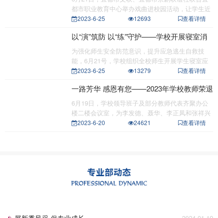
都市职业教育中心举办戏曲进校园活动，让学生近
距离感受和
2023-6-25
12693
查看详情
以“演”筑防 以“练”守护——学校开展寝室消
防应急疏散演练
为强化师生安全防范意识，提升应急逃生自救技
能，6月21号，学校组织全校师生开展学生寝室应
急避险疏散演
2023-6-25
13279
查看详情
一路芳华 感恩有您——2023年学校教师荣退
会
6月19日，学校领导班子及部分教师代表齐聚办公
楼二楼会议室，为李发德、聂华、李正凤和张祥兴
四位退休教
2023-6-20
24621
查看详情
展新秀风采 促专业成长
2024-01-19