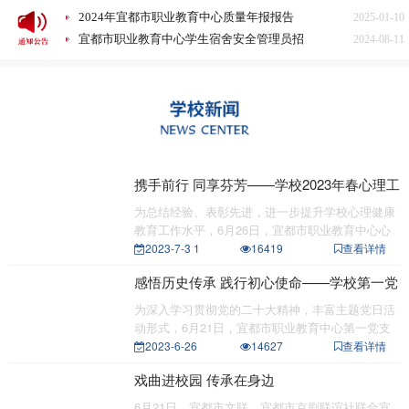
2024年宜都市职业教育中心质量年报报告
2025-01-10
宜都市职业教育中心学生宿舍安全管理员招
2024-08-11
聘启事
宜都市职业教育中心2023年秋季学期食堂满
2023-12-15
意度问卷调查分析
2023年宜昌市中等职业学校招生录取征集志
2023-07-26
愿公告
宜都市职业教育中心2023级新生报到注册公
2023-07-21
告
宜都市职业教育中心关于旅游服务与管理和
2023-07-20
高星级饭店运营与管理专业面试合格的公告
宜都市职业教育中心 谢绝“升学宴”“谢师
2023-06-29
宴”倡议书
宜都市职业教育中心食堂“小碗菜”策划案意
2026-03-31
携手前行 同享芬芳——学校2023年春心理工
见征集情况公示
2025年质量年度报告文本（湖北省宜都市职
2025-12-10
作总结表彰会
为总结经验、表彰先进，进一步提升学校心理健康
业教育中心）
宜都市职业教育中心医务人员招聘公告
2025-07-20
教育工作水平，6月26日，宜都市职业教育中心心
2024年宜都市职业教育中心质量年报报告
2025-01-10
理健康发展
2023-7-3 1
16419
查看详情
宜都市职业教育中心学生宿舍安全管理员招
2024-08-11
感悟历史传承 践行初心使命——学校第一党
聘启事
宜都市职业教育中心2023年秋季学期食堂满
2023-12-15
支部赴宜都市博物馆开展支部主题党日活动
意度问卷调查分析
2023年宜昌市中等职业学校招生录取征集志
2023-07-26
为深入学习贯彻党的二十大精神，丰富主题党日活
愿公告
宜都市职业教育中心2023级新生报到注册公
2023-07-21
动形式，6月21日，宜都市职业教育中心第一党支
部组织全体
2023-6-26
14627
查看详情
告
宜都市职业教育中心关于旅游服务与管理和
2023-07-20
高星级饭店运营与管理专业面试合格的公告
宜都市职业教育中心 谢绝“升学宴”“谢师
2023-06-29
戏曲进校园 传承在身边
宴”倡议书
6月21日，宜都市文联、宜都市京剧联谊社联合宜