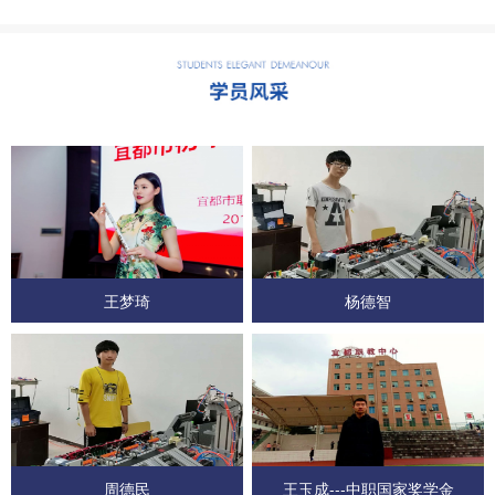
王梦琦
杨德智
周德民
王玉成---中职国家奖学金