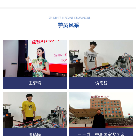
王梦琦
杨德智
周德民
王玉成---中职国家奖学金