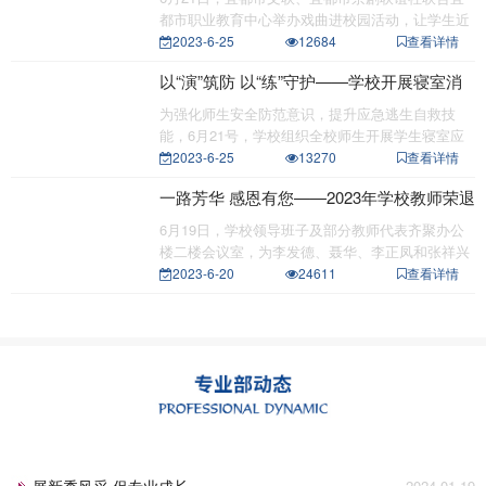
都市职业教育中心举办戏曲进校园活动，让学生近
距离感受和
2023-6-25
12684
查看详情
以“演”筑防 以“练”守护——学校开展寝室消
防应急疏散演练
为强化师生安全防范意识，提升应急逃生自救技
能，6月21号，学校组织全校师生开展学生寝室应
急避险疏散演
2023-6-25
13270
查看详情
一路芳华 感恩有您——2023年学校教师荣退
会
6月19日，学校领导班子及部分教师代表齐聚办公
楼二楼会议室，为李发德、聂华、李正凤和张祥兴
四位退休教
2023-6-20
24611
查看详情
展新秀风采 促专业成长
2024-01-19