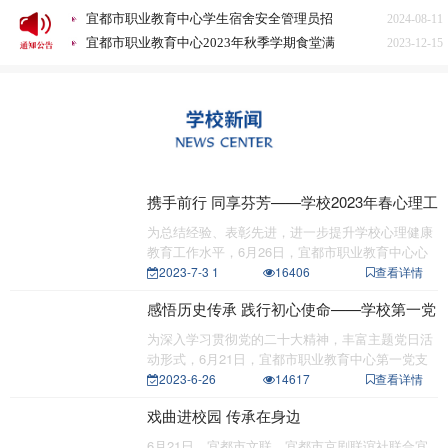
宜都市职业教育中心学生宿舍安全管理员招
2024-08-11
聘启事
宜都市职业教育中心2023年秋季学期食堂满
2023-12-15
意度问卷调查分析
2023年宜昌市中等职业学校招生录取征集志
2023-07-26
愿公告
宜都市职业教育中心2023级新生报到注册公
2023-07-21
告
宜都市职业教育中心关于旅游服务与管理和
2023-07-20
高星级饭店运营与管理专业面试合格的公告
宜都市职业教育中心 谢绝“升学宴”“谢师
2023-06-29
宴”倡议书
宜都市职业教育中心食堂“小碗菜”策划案意
2026-03-31
见征集情况公示
2025年质量年度报告文本（湖北省宜都市职
2025-12-10
携手前行 同享芬芳——学校2023年春心理工
业教育中心）
宜都市职业教育中心医务人员招聘公告
2025-07-20
作总结表彰会
为总结经验、表彰先进，进一步提升学校心理健康
2024年宜都市职业教育中心质量年报报告
2025-01-10
教育工作水平，6月26日，宜都市职业教育中心心
宜都市职业教育中心学生宿舍安全管理员招
2024-08-11
理健康发展
2023-7-3 1
16406
查看详情
聘启事
宜都市职业教育中心2023年秋季学期食堂满
2023-12-15
感悟历史传承 践行初心使命——学校第一党
意度问卷调查分析
2023年宜昌市中等职业学校招生录取征集志
2023-07-26
支部赴宜都市博物馆开展支部主题党日活动
愿公告
宜都市职业教育中心2023级新生报到注册公
2023-07-21
为深入学习贯彻党的二十大精神，丰富主题党日活
告
宜都市职业教育中心关于旅游服务与管理和
2023-07-20
动形式，6月21日，宜都市职业教育中心第一党支
部组织全体
2023-6-26
14617
查看详情
高星级饭店运营与管理专业面试合格的公告
宜都市职业教育中心 谢绝“升学宴”“谢师
2023-06-29
宴”倡议书
戏曲进校园 传承在身边
6月21日，宜都市文联、宜都市京剧联谊社联合宜