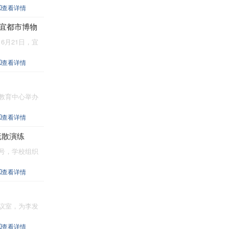
2024-08-11
查看详情
2023-12-15
赴宜都市博物
2023-07-26
2023-07-21
6月21日，宜
2023-07-20
查看详情
2023-06-29
业教育中心举办
查看详情
疏散演练
1号，学校组织
查看详情
会议室，为李发
查看详情