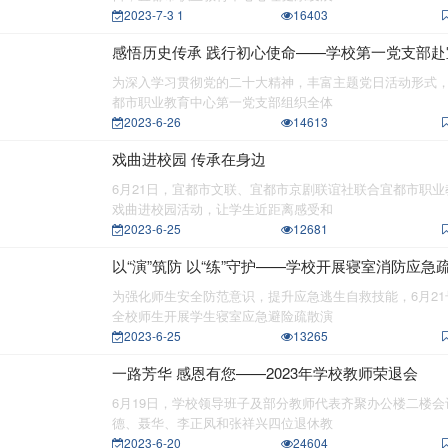
宜都市职业教育中心学生宿舍安全管理员招聘启事
2023-7-3 1
16403
宜都市职业教育中心2023年秋季学期食堂满意度问卷调查分析
感悟历史传承 践行初心使命——学校第一党支部
2023年宜昌市中等职业学校招生录取征集志愿公告
馆开展支部主题党日活动
宜都市职业教育中心2023级新生报到注册公告
为深入学习贯彻党的二十大精神，丰富主题党日活动形式，
都市职业教育中心第一党支部组织全体
宜都市职业教育中心关于旅游服务与管理和高星级饭店运营与管理专业面
2023-6-26
14613
试合格的公告
宜都市职业教育中心 谢绝“升学宴”“谢师宴”倡议书
戏曲进校园 传承在身边
6月21日，宜都市文联、宜都市京剧联谊社联合宜都市职
戏曲进校园活动，让学生近距离感受和
2023-6-25
12681
以“演”筑防 以“练”守护——学校开展寝室消防应急
为强化师生安全防范意识，提升应急逃生自救技能，6月2
全校师生开展学生寝室应急避险疏散演
2023-6-25
13265
一路芳华 感恩有您——2023年学校教师荣退会
6月19日，学校领导班子及部分教师代表齐聚办公楼二楼
德、聂华、李正凤和张祥兴四位退休教
2023-6-20
24604