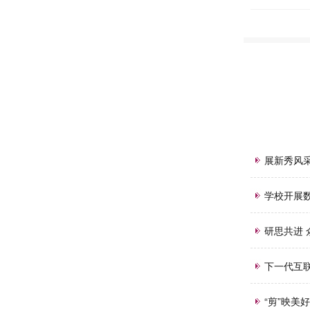
展新秀风采
学校开展
研思共进 
下一代互联
“剪”映美