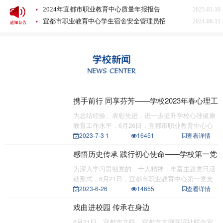
2024年宜都市职业教育中心质量年报报告
2025-01-10
宜都市职业教育中心学生宿舍安全管理员招
2024-08-11
聘启事
宜都市职业教育中心2023年秋季学期食堂满
2023-12-15
意度问卷调查分析
2023年宜昌市中等职业学校招生录取征集志
2023-07-26
愿公告
宜都市职业教育中心2023级新生报到注册公
2023-07-21
告
宜都市职业教育中心关于旅游服务与管理和
2023-07-20
高星级饭店运营与管理专业面试合格的公告
宜都市职业教育中心 谢绝“升学宴”“谢师
2023-06-29
宴”倡议书
宜都市职业教育中心食堂“小碗菜”策划案意
2026-03-31
携手前行 同享芬芳——学校2023年春心理工
见征集情况公示
2025年质量年度报告文本（湖北省宜都市职
2025-12-10
作总结表彰会
为总结经验、表彰先进，进一步提升学校心理健康
业教育中心）
宜都市职业教育中心医务人员招聘公告
2025-07-20
教育工作水平，6月26日，宜都市职业教育中心心
2024年宜都市职业教育中心质量年报报告
2025-01-10
理健康发展
2023-7-3 1
16451
查看详情
宜都市职业教育中心学生宿舍安全管理员招
2024-08-11
感悟历史传承 践行初心使命——学校第一党
聘启事
宜都市职业教育中心2023年秋季学期食堂满
2023-12-15
支部赴宜都市博物馆开展支部主题党日活动
意度问卷调查分析
2023年宜昌市中等职业学校招生录取征集志
2023-07-26
为深入学习贯彻党的二十大精神，丰富主题党日活
愿公告
宜都市职业教育中心2023级新生报到注册公
2023-07-21
动形式，6月21日，宜都市职业教育中心第一党支
部组织全体
2023-6-26
14655
查看详情
告
宜都市职业教育中心关于旅游服务与管理和
2023-07-20
高星级饭店运营与管理专业面试合格的公告
宜都市职业教育中心 谢绝“升学宴”“谢师
2023-06-29
戏曲进校园 传承在身边
宴”倡议书
6月21日，宜都市文联、宜都市京剧联谊社联合宜