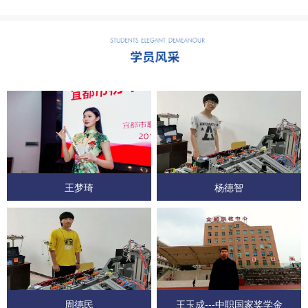
王梦琦
杨德智
周德民
王玉成---中职国家奖学金