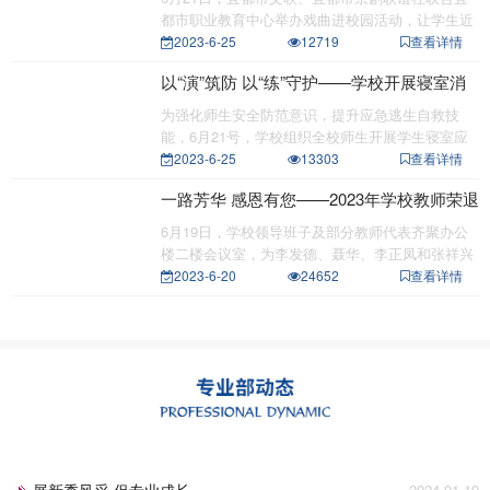
都市职业教育中心举办戏曲进校园活动，让学生近
距离感受和
2023-6-25
12719
查看详情
以“演”筑防 以“练”守护——学校开展寝室消
防应急疏散演练
为强化师生安全防范意识，提升应急逃生自救技
能，6月21号，学校组织全校师生开展学生寝室应
急避险疏散演
2023-6-25
13303
查看详情
一路芳华 感恩有您——2023年学校教师荣退
会
6月19日，学校领导班子及部分教师代表齐聚办公
楼二楼会议室，为李发德、聂华、李正凤和张祥兴
四位退休教
2023-6-20
24652
查看详情
展新秀风采 促专业成长
2024-01-19